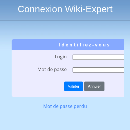
Connexion Wiki-Expert
I d e n t i f i e z - v o u s
Login
Mot de passe
Valider
Annuler
Mot de passe perdu